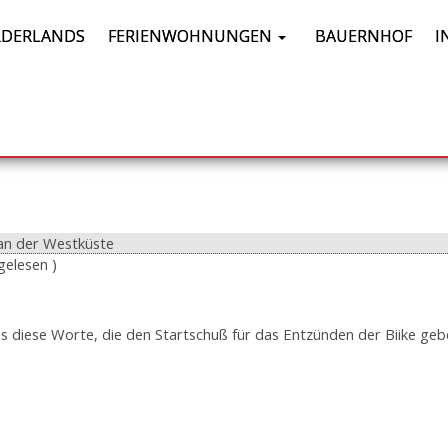
DERLANDS
FERIENWOHNUNGEN
BAUERNHOF
I
 an der Westküste
gelesen )
"
es diese Worte, die den Startschuß für das Entzünden der Biike ge