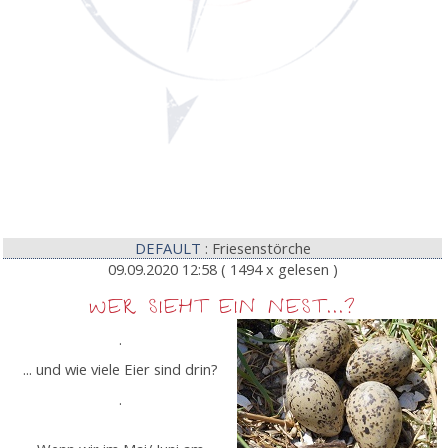
DEFAULT
: Friesenstörche
09.09.2020 12:58
( 1494 x gelesen )
WER SIEHT EIN NEST...?
.
... und wie viele Eier sind drin?
.