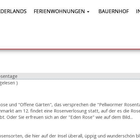
DERLANDS
FERIENWOHNUNGEN
BAUERNHOF
I
osentage
gelesen )
ose und "Offene Gärten", das versprechen die "Pellwormer Rosenta
markt am 12. findet eine Rosenverlosung statt, auf der es die Ros
t. Oder Sie erfreuen sich an der "Eden Rose" wie auf dem Bild...
Rosensorten, die hier auf der Insel überall, üppig und wunderschön b