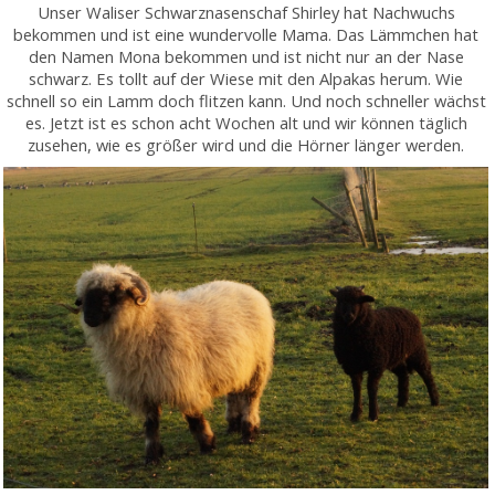
Unser Waliser Schwarznasenschaf Shirley hat Nachwuchs
bekommen und ist eine wundervolle Mama. Das Lämmchen hat
den Namen Mona bekommen und ist nicht nur an der Nase
schwarz. Es tollt auf der Wiese mit den Alpakas herum. Wie
schnell so ein Lamm doch flitzen kann. Und noch schneller wächst
es. Jetzt ist es schon acht Wochen alt und wir können täglich
zusehen, wie es größer wird und die Hörner länger werden.